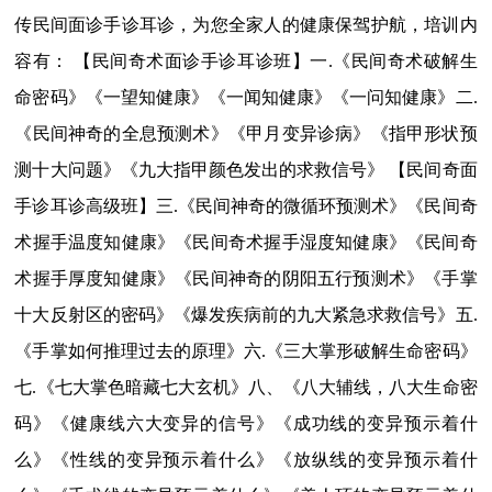
传民间面诊手诊耳诊，为您全家人的健康保驾护航，培训内
容有： 【民间奇术面诊手诊耳诊班】一.《民间奇术破解生
命密码》《一望知健康》《一闻知健康》《一问知健康》二.
《民间神奇的全息预测术》《甲月变异诊病》《指甲形状预
测十大问题》《九大指甲颜色发出的求救信号》 【民间奇面
手诊耳诊高级班】三.《民间神奇的微循环预测术》《民间奇
术握手温度知健康》《民间奇术握手湿度知健康》《民间奇
术握手厚度知健康》《民间神奇的阴阳五行预测术》《手掌
十大反射区的密码》《爆发疾病前的九大紧急求救信号》五.
《手掌如何推理过去的原理》六.《三大掌形破解生命密码》
七.《七大掌色暗藏七大玄机》八、《八大辅线，八大生命密
码》《健康线六大变异的信号》《成功线的变异预示着什
么》《性线的变异预示着什么》《放纵线的变异预示着什