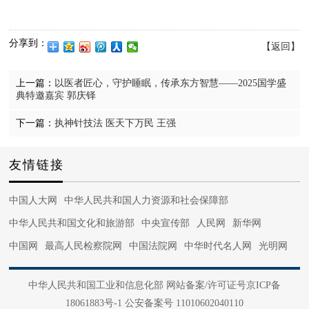
分享到：
【返回】
上一篇：
以医者匠心，守护睡眠，传承东方智慧——2025国学盛
典特邀嘉宾 郭庆铎
下一篇：
执神针技法 医天下万民 王强
友情链接
中国人大网
中华人民共和国人力资源和社会保障部
中华人民共和国文化和旅游部
中央宣传部
人民网
新华网
中国网
最高人民检察院网
中国法院网
中华时代名人网
光明网
中国军网
中国日报网
法治网
正义网
光明网
国际在线
中华人民共和国工业和信息化部 网站备案/许可证号京ICP备
中国日报网
央视网
中国文信网
国家广电总局
中国青年网
18061883号-1 公安备案号 11010602040110