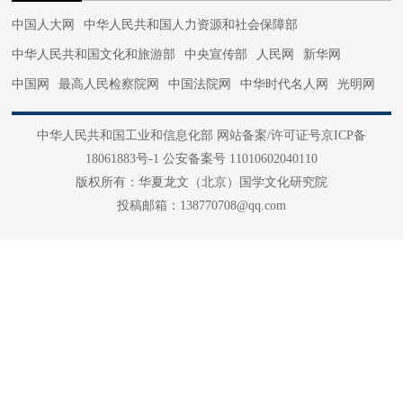
中国人大网
中华人民共和国人力资源和社会保障部
中华人民共和国文化和旅游部
中央宣传部
人民网
新华网
中国网
最高人民检察院网
中国法院网
中华时代名人网
光明网
中国军网
中国日报网
法治网
正义网
光明网
国际在线
中华人民共和国工业和信息化部 网站备案/许可证号京ICP备
中国日报网
央视网
中国文信网
国家广电总局
中国青年网
18061883号-1 公安备案号 11010602040110
中国经济网
中国军网
中国网信网
中国文明网
党建网
版权所有：华夏龙文（北京）国学文化研究院
中国新闻网
央广网
千龙网
求是网
投稿邮箱：138770708@qq.com