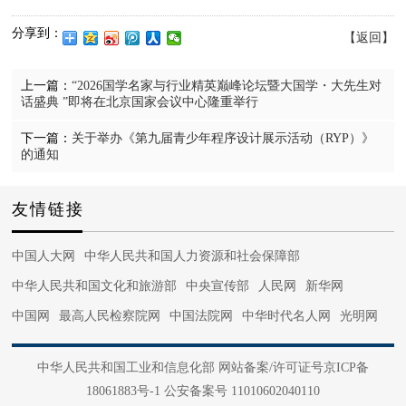
分享到：
【返回】
上一篇：
“2026国学名家与行业精英巅峰论坛暨大国学・大先生对
话盛典 ”即将在北京国家会议中心隆重举行
下一篇：
关于举办《第九届青少年程序设计展示活动（RYP）》
的通知
友情链接
中国人大网
中华人民共和国人力资源和社会保障部
中华人民共和国文化和旅游部
中央宣传部
人民网
新华网
中国网
最高人民检察院网
中国法院网
中华时代名人网
光明网
中国军网
中国日报网
法治网
正义网
光明网
国际在线
中华人民共和国工业和信息化部 网站备案/许可证号京ICP备
中国日报网
央视网
中国文信网
国家广电总局
中国青年网
18061883号-1 公安备案号 11010602040110
中国经济网
中国军网
中国网信网
中国文明网
党建网