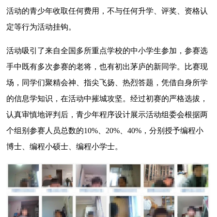
活动的青少年收取任何费用，不与任何升学、评奖、资格认
定等行为活动挂钩。
活动吸引了来自全国多所重点学校的中小学生参加，
参赛选
手中既有多次参赛的老将，也有初出茅庐的新同学。
比赛现
场，
同学们
聚精会神、指尖飞扬、
热烈答题，
凭借
自身所学
的信息学知识，在活动中
摧城攻坚
。
经过初赛的严格选拔，
认真审慎地评判后，
青少年程序设计展示活动
组委会
根据两
个组别参赛人员总数的10%、20%、40%，
分别授予编程小
博士、编程小硕士、编程小学士。