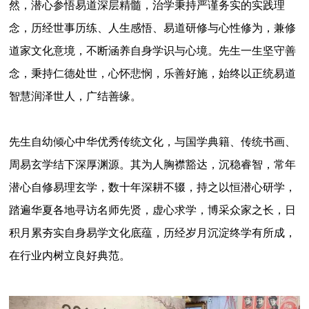
然，潜心参悟易道深层精髓，治学秉持严谨务实的实践理
念，历经世事历练、人生感悟、易道研修与心性修为，兼修
道家文化意境，不断涵养自身学识与心境。先生一生坚守善
念，秉持仁德处世，心怀悲悯，乐善好施，始终以正统易道
智慧润泽世人，广结善缘。
先生自幼倾心中华优秀传统文化，与国学典籍、传统书画、
周易玄学结下深厚渊源。其为人胸襟豁达，沉稳睿智，常年
潜心自修易理玄学，数十年深耕不辍，持之以恒潜心研学，
踏遍华夏各地寻访名师先贤，虚心求学，博采众家之长，日
积月累夯实自身易学文化底蕴，历经岁月沉淀终学有所成，
在行业内树立良好典范。